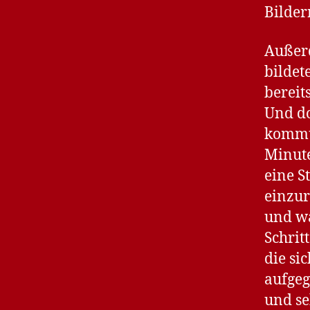
Bilder
Außerd
bildet
bereit
Und do
kommun
Minute
eine S
einzu
und wa
Schritt
die si
aufgeg
und se