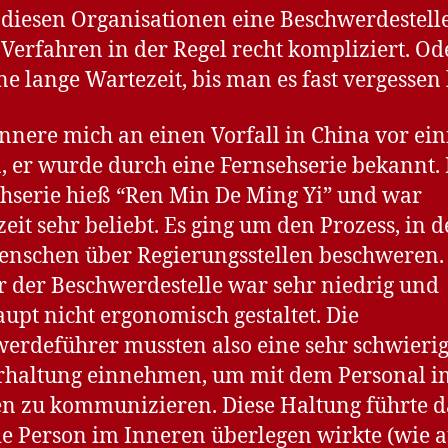
l diesen Organisationen eine Beschwerdestelle
s Verfahren in der Regel recht kompliziert. Od
ine lange Wartezeit, bis man es fast vergessen 
innere mich an einen Vorfall in China vor ei
, er wurde durch eine Fernsehserie bekannt. 
hserie hieß “Ren Min De Ming Yi” und war
zeit sehr beliebt. Es ging um den Prozess, in 
enschen über Regierungsstellen beschweren.
r der Beschwerdestelle war sehr niedrig und
upt nicht ergonomisch gestaltet. Die
erdeführer mussten also eine sehr schwieri
rhaltung einnehmen, um mit dem Personal i
n zu kommunizieren. Diese Haltung führte d
ie Person im Inneren überlegen wirkte (wie 