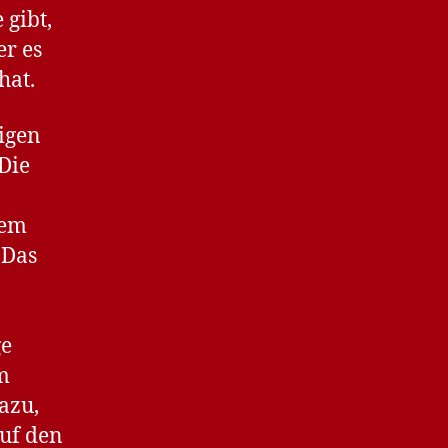
 gibt,
er es
hat.
nigen
Die
dem
 Das
ge
m
azu,
auf den