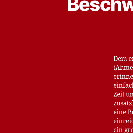
Beschwe
Dem er
(Ahmed
erinne
einfac
Zeit u
zusätz
eine B
einrei
ein gr