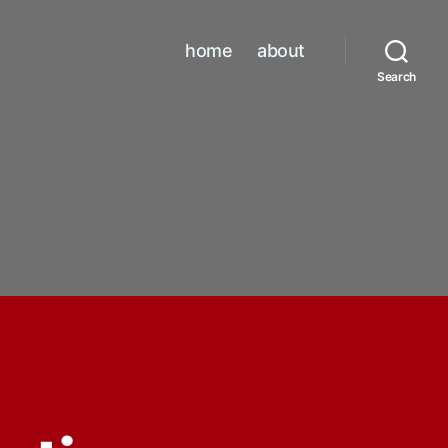
home
about
Search