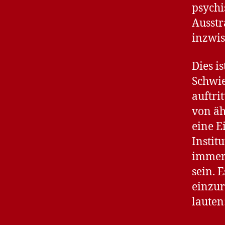
psychi
Ausstr
inzwis
Dies i
Schwie
auftri
von äh
eine E
Instit
immer 
sein. 
einzur
lauten