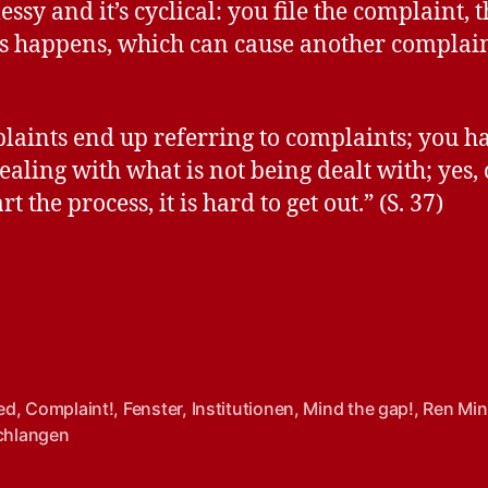
essy and it’s cyclical: you file the complaint, t
s happens, which can cause another complaint
aints end up referring to complaints; you ha
ealing with what is not being dealt with; yes,
rt the process, it is hard to get out.” (S. 37)
ed
,
Complaint!
,
Fenster
,
Institutionen
,
Mind the gap!
,
Ren Min
chlangen