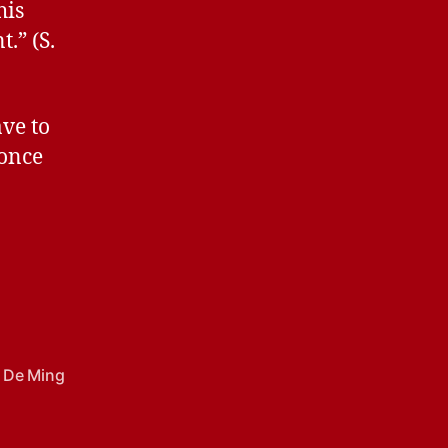
his
.” (S.
ve to
 once
 De Ming