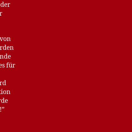
 der
r
 von
erden
ende
es für
ird
tion
rde
!”