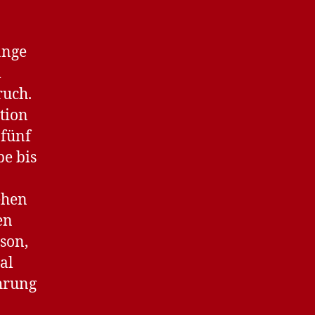
ange
m
ruch.
tion
 fünf
be bis
ehen
en
rson,
al
ahrung