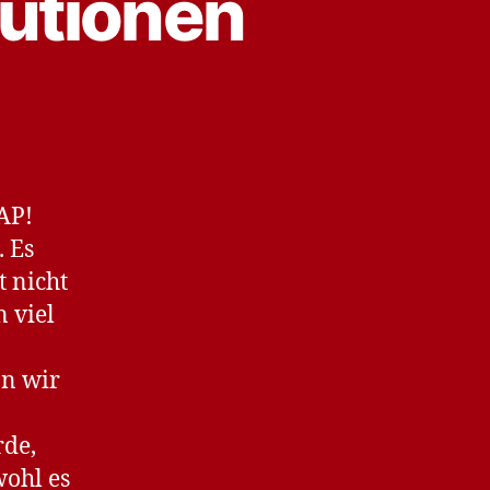
tutionen
AP!
 Es
t nicht
 viel
nn wir
rde,
wohl es