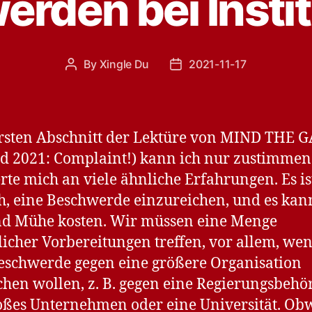
rden bei Insti
By
Xingle Du
2021-11-17
Post
Post
author
date
sten Abschnitt der Lektüre von MIND THE G
 2021: Complaint!) kann ich nur zustimmen.
rte mich an viele ähnliche Erfahrungen. Es is
h, eine Beschwerde einzureichen, und es kann
nd Mühe kosten. Wir müssen eine Menge
licher Vorbereitungen treffen, vor allem, we
eschwerde gegen eine größere Organisation
chen wollen, z. B. gegen eine Regierungsbehö
oßes Unternehmen oder eine Universität. Ob