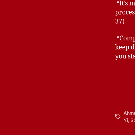
“It’s m
proces
37)
“Compl
keep d
you sta
Ahm
Tags
Yi
,
S