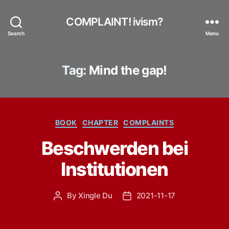
COMPLAINT! ivism?
Search
Menu
Tag:
Mind the gap!
Categories
BOOK
CHAPTER
COMPLAINTS
Beschwerden bei
Institutionen
By
Xingle Du
2021-11-17
Post
Post
author
date