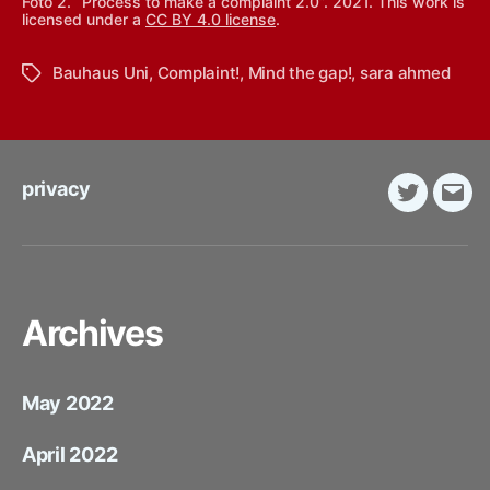
Foto 2. “Process to make a complaint 2.0”. 2021. This work is
licensed under a
CC BY 4.0 license
.
Bauhaus Uni
,
Complaint!
,
Mind the gap!
,
sara ahmed
Tags
privacy
Twitter
E-
Mail
Archives
May 2022
April 2022