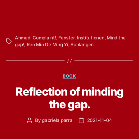
Ahmed
,
Complaint!
,
Fenster
,
Institutionen
,
Mind the
Tags
gap!
,
Ren Min De Ming Yi
,
Schlangen
Categories
BOOK
Reflection of minding
the gap.
By
gabriela parra
2021-11-04
Post
Post
author
date