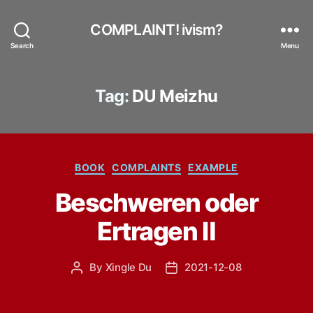
COMPLAINT! ivism?
Search
Menu
Tag:
DU Meizhu
Categories
BOOK
COMPLAINTS
EXAMPLE
Beschweren oder
Ertragen Ⅱ
By
Xingle Du
2021-12-08
Post
Post
author
date